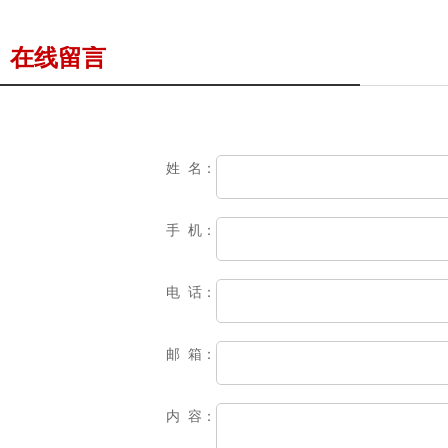
在线留言
姓 名：
手 机：
电 话：
邮 箱：
内 容：