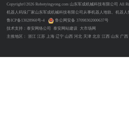
Copyright©2026 Robotyingyong.com 山东军成机械科技有限公司 All Righ
机器人码垛厂家山东军成机械科技有限公司从事机器人地轨、机器人
鲁ICP备13028960号-4
鲁公网安备 37098302000637号
技术支持：
泰安网络公司
泰安网站建设
大市场网
主推地区：
浙江
江苏
上海
辽宁
山西
河北
天津
北京
江西
山东
广西