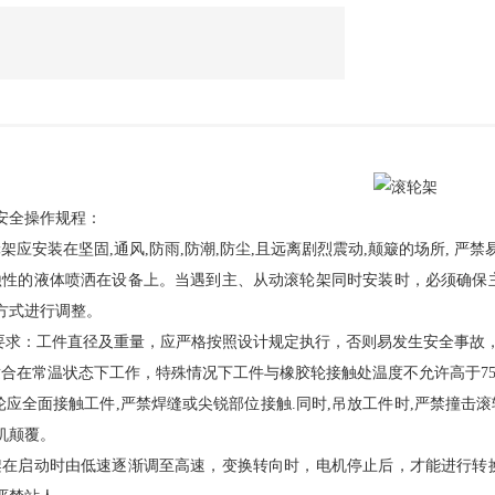
安全操作规程：
架应安装在坚固,通风,防雨,防潮,防尘,且远离剧烈震动,颠簸的场所, 严
蚀性的液体喷洒在设备上。当遇到主、从动滚轮架同时安装时，必须确保
方式进行调整。
件要求：工件直径及重量，应严格按照设计规定执行，否则易发生安全事故
适合在常温状态下工作，特殊情况下工件与橡胶轮接触处温度不允许高于7
滚轮应全面接触工件,严禁焊缝或尖锐部位接触.同时,吊放工件时,严禁撞击
机颠覆。
架在启动时由低速逐渐调至高速，变换转向时，电机停止后，才能进行转