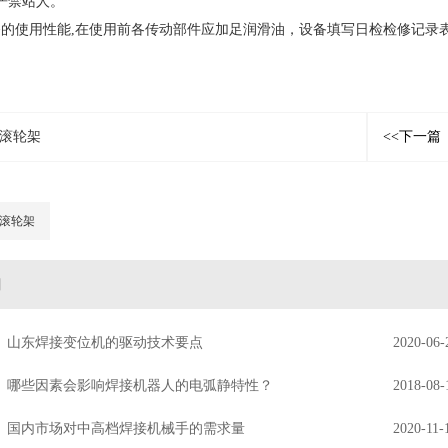
严禁站人。
备的使用性能,在使用前各传动部件应加足润滑油，设备填写日检检修记录
滚轮架
<<下一篇
滚轮架
闻
山东焊接变位机的驱动技术要点
2020-06-
哪些因素会影响焊接机器人的电弧静特性？
2018-08-
国内市场对中高档焊接机械手的需求量
2020-11-