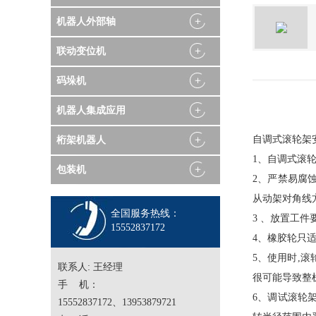
机器人外部轴
联动变位机
码垛机
机器人集成应用
自调式滚轮架
桁架机器人
1、自调式滚轮
包装机
2、严禁易腐
从动架对角线
全国服务热线：
3 、放置工
15552837172
4、橡胶轮只
5、使用时,
联系人: 王经理
很可能导致整
手 机：
6、调试滚轮
15552837172、13953879721