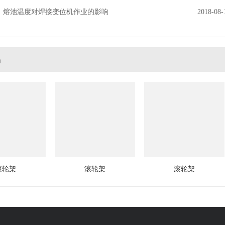
熔池温度对焊接变位机作业的影响
2018-08-
品
滚轮架
滚轮架
滚轮架