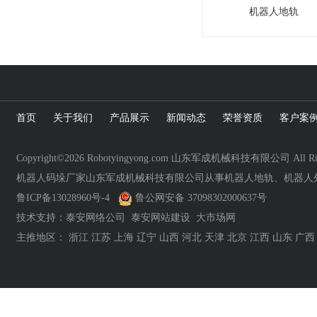
机器人地轨
首页
关于我们
产品展示
新闻动态
荣誉资质
客户案
Copyright©2026 Robotyingyong.com 山东军成机械科技有限公司 All Righ
机器人码垛厂家山东军成机械科技有限公司从事机器人地轨、机器人
鲁ICP备13028960号-4
鲁公网安备 37098302000637号
技术支持：
泰安网络公司
泰安网站建设
大市场网
主推地区：
浙江
江苏
上海
辽宁
山西
河北
天津
北京
江西
山东
广西