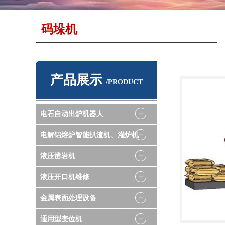
码垛机
产品展示
/PRODUCT
电石自动出炉机器人
电解铝熔炉智能扒渣机、灌炉机
液压凿岩机
液压开口机维修
金属表面处理设备
通用型变位机