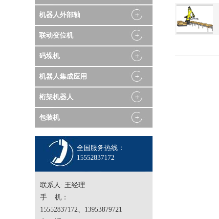
机器人外部轴
联动变位机
码垛机
机器人集成应用
桁架机器人
包装机
全国服务热线：
15552837172
联系人: 王经理
手 机：
15552837172、13953879721